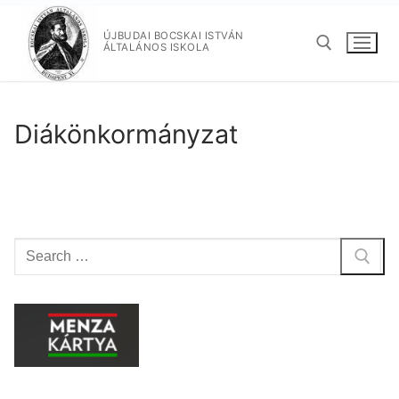
Ugrás
a
ÚJBUDAI BOCSKAI ISTVÁN
ÁLTALÁNOS ISKOLA
tartalomra
Keresése:
Diákönkormányzat
Keresése: