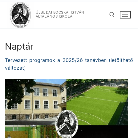
Ugrás
a
ÚJBUDAI BOCSKAI ISTVÁN
ÁLTALÁNOS ISKOLA
tartalomra
Keresése:
Naptár
Tervezett programok a 2025/26 tanévben (letölthető
változat)